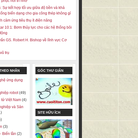
 phục hồi trí nhớ
 Sự kết hợp tối ưu giữa độ bền và khả
ống biến dạng cho gia công thép không gỉ
h cảm ứng tiêu thụ ít điện năng
ar 10:1: Bơm thủy lực cho các hệ thống bôi
 động
ấn GS. Robert H. Bishop về lĩnh vực Cơ
vũ trụ
 THEO NHÃN
GÓC THƯ GIÃN
ghệ ứng dụng
ghiệp robot
(49)
 tử Việt Nam
(4)
nghiệp và Sản
1)
SITE HỮU ÍCH
5)
on
(3)
 - Biến tần
(2)