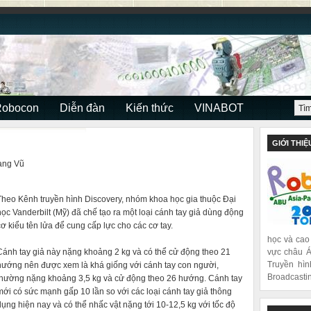
Robocon
Diễn đàn
Kiến thức
VINABOT
GIỚI THIỆ
ạng Vũ
Theo Kênh truyền hình Discovery, nhóm khoa học gia thuộc Đại
học Vanderbilt (Mỹ) đã chế tạo ra một loại cánh tay giả dùng động
cơ kiểu tên lửa để cung cấp lực cho các cơ tay.
học và cao
Cánh tay giả này nặng khoảng 2 kg và có thể cử động theo 21
vực châu Á
Truyền hìn
hướng nên được xem là khá giống với cánh tay con người,
Broadcastin
thường nặng khoảng 3,5 kg và cử động theo 26 hướng. Cánh tay
mới có sức mạnh gấp 10 lần so với các loại cánh tay giả thông
dụng hiện nay và có thể nhấc vật nặng tới 10-12,5 kg với tốc độ