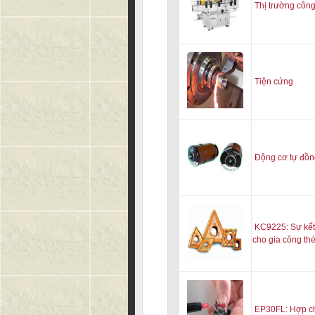
Thị trường côn
Tiện cứng
Động cơ tự đồn
KC9225: Sự kết
cho gia công th
EP30FL: Hợp ch