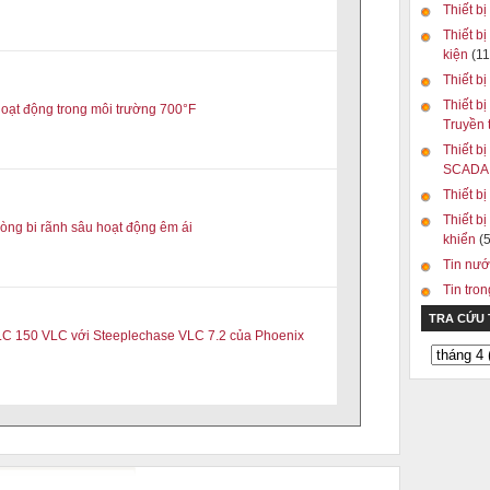
Thiết b
Thiết bị
kiện
(11
Thiết bị
Thiết bị
 hoạt động trong môi trường 700°F
Truyền
Thiết bị
SCAD
Thiết b
Thiết bị
òng bi rãnh sâu hoạt động êm ái
khiển
(5
Tin nướ
Tin tro
TRA CỨU
ILC 150 VLC với Steeplechase VLC 7.2 của Phoenix