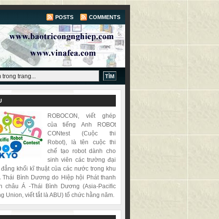
POSTS
COMMENTS
U
ROBOCON, viết ghép
của tiếng Anh ROBOt
CONtest (Cuộc thi
Robot), là tên cuộc thi
chế tạo robot dành cho
sinh viên các trường đại
 đẳng khối kĩ thuật của các nước trong khu
 Thái Bình Dương do Hiệp hội Phát thanh
h châu Á -Thái Bình Dương (Asia-Pacific
g Union, viết tắt là ABU) tổ chức hằng năm.