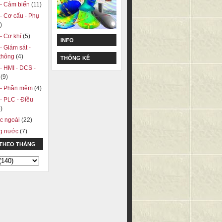
ị - Cảm biến
(11)
 - Cơ cấu - Phụ
)
 - Cơ khí
(5)
INFO
 - Giám sát -
 thông
(4)
THỐNG KÊ
 - HMI - DCS -
A
(9)
ị - Phần mềm
(4)
 - PLC - Điều
)
c ngoài
(22)
ng nước
(7)
 THEO THÁNG