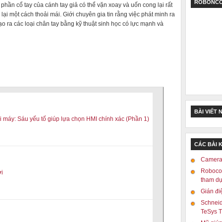
ROBONCO
hần cổ tay của cánh tay giả có thể vặn xoay và uốn cong lại rất
lại một cách thoải mái. Giới chuyên gia tin rằng việc phát minh ra
ạo ra các loại chân tay bằng kỹ thuật sinh học có lực mạnh và
BÀI VIẾT 
 máy: Sáu yếu tố giúp lựa chọn HMI chính xác (Phần 1)
CÁC BÀI 
Camera 
Robocon
ời
tham dự
Gián đi
Schneid
TeSys T