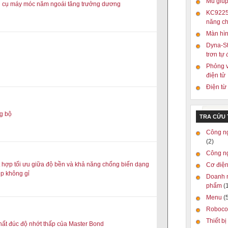
Mũ giúp
g cụ máy móc năm ngoái tăng trưởng dương
KC9225:
năng ch
Màn hìn
Dyna-St
trơn tự
Phỏng v
điện tử
Điện từ 
g bộ
TRA CỨU
Công n
(2)
Công n
 hợp tối ưu giữa độ bền và khả năng chống biến dạng
Cơ điện
ép không gỉ
Doanh 
phẩm
(
Menu
(
Roboc
Thiết bị
ất đúc độ nhớt thấp của Master Bond