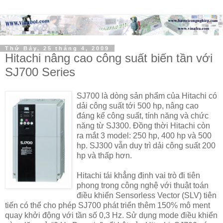
Thứ Bảy, 25 tháng 4, 2009
Hitachi nâng cao công suất biến tần với
SJ700 Series
SJ700 là dòng sản phẩm của Hitachi có
dải công suất tới 500 hp, nâng cao
đáng kể công suất, tính năng và chức
năng từ SJ300. Đồng thời Hitachi còn
ra mắt 3 model: 250 hp, 400 hp và 500
hp. SJ300 vẫn duy trì dải công suất 200
hp và thấp hơn.
Hitachi tái khẳng định vai trò đi tiên
phong trong công nghệ với thuật toán
điều khiển Sensorless Vector (SLV) tiên
tiến có thể cho phép SJ700 phát triển thêm 150% mô ment
quay khởi động với tần số 0,3 Hz. Sử dụng mode điều khiển