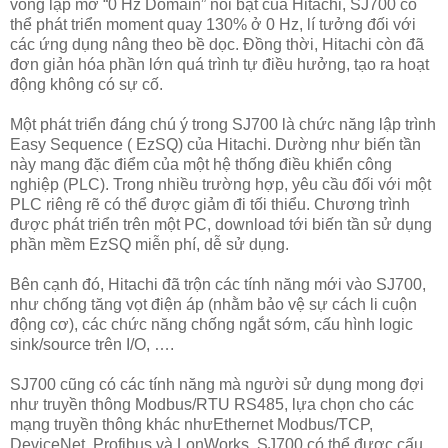
vòng lặp mở “0 Hz Domain” nổi bật của Hitachi, SJ700 có
thể phát triển moment quay 130% ở 0 Hz, lí tưởng đối với
các ứng dụng nâng theo bề dọc. Đồng thời, Hitachi còn đã
đơn giản hóa phần lớn quá trình tự điều hưởng, tạo ra hoạt
động không có sự cố.
Một phát triển đáng chú ý trong SJ700 là chức năng lập trình
Easy Sequence ( EzSQ) của Hitachi. Dường như biến tần
này mang đặc điểm của một hệ thống điều khiển công
nghiệp (PLC). Trong nhiều trường hợp, yêu cầu đối với một
PLC riêng rẽ có thể được giảm đi tối thiểu. Chương trình
được phát triển trên một PC, download tới biến tần sử dụng
phần mềm EzSQ miễn phí, dễ sử dụng.
Bên cạnh đó, Hitachi đã trộn các tính năng mới vào SJ700,
như chống tăng vọt điện áp (nhằm bảo vệ sự cách li cuộn
động cơ), các chức năng chống ngắt sớm, cấu hình logic
sink/source trên I/O, ….
SJ700 cũng có các tính năng mà người sử dụng mong đợi
như truyền thông Modbus/RTU RS485, lựa chọn cho các
mạng truyền thông khác nhưEthernet Modbus/TCP,
DeviceNet, Profibus và LonWorks. SJ700 có thể được cấu