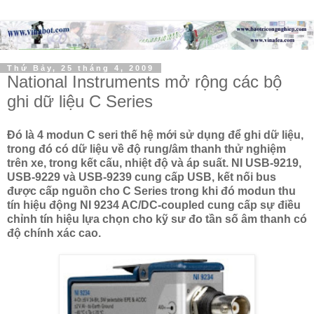
Thứ Bảy, 25 tháng 4, 2009
National Instruments mở rộng các bộ
ghi dữ liệu C Series
Đó là 4 modun C seri thế hệ mới sử dụng để ghi dữ liệu,
trong đó có dữ liệu về độ rung/âm thanh thử nghiệm
trên xe, trong kết cấu, nhiệt độ và áp suất. NI USB-9219,
USB-9229 và USB-9239 cung cấp USB, kết nối bus
được cấp nguồn cho C Series trong khi đó modun thu
tín hiệu động NI 9234 AC/DC-coupled cung cấp sự điều
chỉnh tín hiệu lựa chọn cho kỹ sư đo tần số âm thanh có
độ chính xác cao.