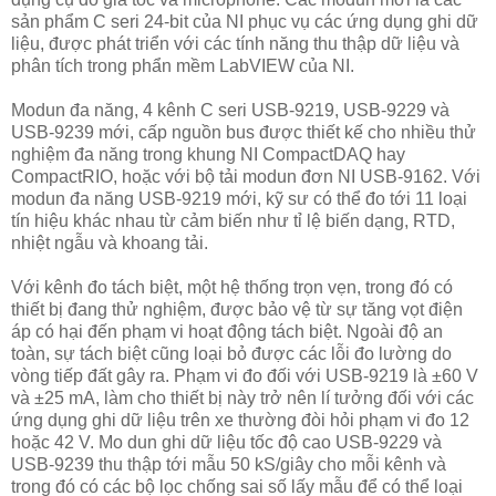
sản phẩm C seri 24-bit của NI phục vụ các ứng dụng ghi dữ
liệu, được phát triển với các tính năng thu thập dữ liệu và
phân tích trong phẩn mềm LabVIEW của NI.
Modun đa năng, 4 kênh C seri USB-9219, USB-9229 và
USB-9239 mới, cấp nguồn bus được thiết kế cho nhiều thử
nghiệm đa năng trong khung NI CompactDAQ hay
CompactRIO, hoặc với bộ tải modun đơn NI USB-9162. Với
modun đa năng USB-9219 mới, kỹ sư có thể đo tới 11 loại
tín hiệu khác nhau từ cảm biến như tỉ lệ biến dạng, RTD,
nhiệt ngẫu và khoang tải.
Với kênh đo tách biệt, một hệ thống trọn vẹn, trong đó có
thiết bị đang thử nghiệm, được bảo vệ từ sự tăng vọt điện
áp có hại đến phạm vi hoạt động tách biệt. Ngoài độ an
toàn, sự tách biệt cũng loại bỏ được các lỗi đo lường do
vòng tiếp đất gây ra. Phạm vi đo đối với USB-9219 là ±60 V
và ±25 mA, làm cho thiết bị này trở nên lí tưởng đối với các
ứng dụng ghi dữ liệu trên xe thường đòi hỏi phạm vi đo 12
hoặc 42 V. Mo dun ghi dữ liệu tốc độ cao USB-9229 và
USB-9239 thu thập tới mẫu 50 kS/giây cho mỗi kênh và
trong đó có các bộ lọc chống sai số lấy mẫu để có thể loại