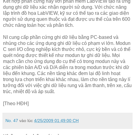
Kết hợp phần cứng này với phần mềm LabVIEW tạo ra ứng
dụng ghi dữ liệu xác nhận người sử dụng. Với chức năng
lập trình đồ họa LabVIEW, kỹ sư có thể tạo ra các giao diện
người sử dụng quen thuộc và đạt được ưu thế của trên 600
chức năng toán học và phân tích.
NI cung cấp phần cứng ghi dữ liệu bằng PC-based và
nhúng cho các ứng dụng ghi dữ liệu có phạm vi lớn. Modun
C seri I/O công nghiệp kích thước nhỏ, cực kỳ bền và có thể
quét nóng được thiết kế như modun tự ghi dữ liệu. Mọi
mạch cần cho ứng dụng đo cụ thể có trong modun này và
các phiên bản A/D và D/A diễn ra trong modun trước khi dữ
liệu đến khung. Các nền tảng khác đem lại độ linh hoạt
trong lựa chọn triển khai khác nhau, làm cho nền tảng này lí
tưởng đối với việc ghi dữ liệu rung và âm thanh, trên xe, cấu
trúc, nhiệt độ và áp suất.
[Theo HĐH]
No. 47
vào lúc
4/25/2009 01:49:00 CH