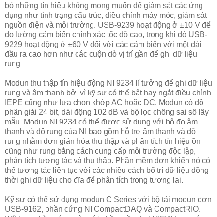
bỏ những tín hiệu không mong muốn để giám sát các ứng
dụng như tình trạng cấu trúc, điều chỉnh máy móc, giám sát
nguồn điện và môi trường. USB-9239 hoạt động ở ±10 V để
đo lường cảm biến chính xác tốc độ cao, trong khi đó USB-
9229 hoạt động ở ±60 V đối với các cảm biến với một dải
đầu ra cao hơn như các cuộn dò vị trí gần để ghi dữ liệu
rung
Modun thu thập tín hiệu động NI 9234 lí tưởng để ghi dữ liệu
rung và âm thanh bởi vì kỹ sư có thể bật hay ngắt điều chỉnh
IEPE cũng như lựa chọn khớp AC hoặc DC. Modun có độ
phân giải 24 bit, dải động 102 dB và bộ lọc chống sai số lấy
mẫu. Modun NI 9234 có thể được sử dụng với bộ đo âm
thanh và độ rung của NI bao gồm hỗ trợ âm thanh và độ
rung nhằm đơn giản hóa thu thập và phân tích tín hiệu ồn
cũng như rung bằng cách cung cấp môi trường độc lập,
phân tích tương tác và thu thập. Phần mềm đơn khiến nó có
thể tương tác liên tục với các nhiều cách bố trí dữ liệu đồng
thời ghi dữ liệu cho đĩa để phân tích trong tương lai.
Kỹ sư có thể sử dụng modun C Series với bộ tải modun đơn
USB-9162, phần cứng NI CompactDAQ và CompactRIO.