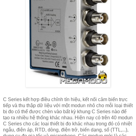
C Series kết hợp điều chỉnh tín hiệu, kết nối cảm biến trực
tiếp và thu thập dữ liệu với một modun nhỏ cho mỗi loại thiết
bị đo có thể được chèn vào bất kỳ khung C Series nào để
tạo ra nhiều hệ thống khác nhau. Hiện nay có trên 40 modun
C Series cho các loại thiết bị đo khác nhau trong đó có nhiệt
ngẫu, điện áp, RTD, dòng, điện trở, biến dạng, số (TTL,...),
dụng cụ đo gia tốc và microphone. Các modun mới là các