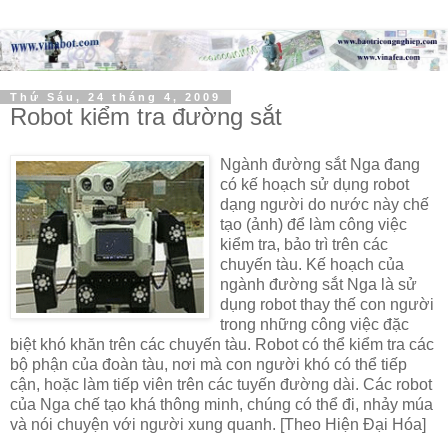
Thứ Sáu, 24 tháng 4, 2009
Robot kiểm tra đường sắt
Ngành đường sắt Nga đang
có kế hoạch sử dụng robot
dạng người do nước này chế
tạo (ảnh) để làm công việc
kiểm tra, bảo trì trên các
chuyến tàu.
Kế hoạch của
ngành đường sắt Nga là sử
dụng robot thay thế con người
trong những công việc đặc
biệt khó khăn trên các chuyến tàu. Robot có thể kiểm tra các
bộ phận của đoàn tàu, nơi mà con người khó có thể tiếp
cận, hoặc làm tiếp viên trên các tuyến đường dài.
Các robot
của Nga chế tạo khá thông minh, chúng có thể đi, nhảy múa
và nói chuyện với người xung quanh.
[Theo Hiện Đại Hóa]