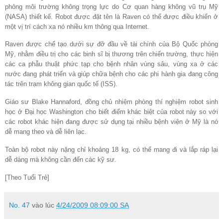
phỏng môi trường không trọng lực do Cơ quan hàng không vũ trụ Mỹ
(NASA) thiết kế. Robot được đặt tên là Raven có thể được điều khiển ở
một vị trí cách xa nó nhiều km thông qua Internet.
Raven được chế tạo dưới sự đỡ đầu về tài chính của Bộ Quốc phòng
Mỹ, nhằm điều trị cho các binh sĩ bị thương trên chiến trường, thực hiện
các ca phẫu thuật phức tạp cho bệnh nhân vùng sâu, vùng xa ở các
nước đang phát triển và giúp chữa bệnh cho các phi hành gia đang công
tác trên trạm không gian quốc tế (ISS).
Giáo sư Blake Hannaford, đồng chủ nhiệm phòng thí nghiệm robot sinh
học ở Đại học Washington cho biết điểm khác biệt của robot này so với
các robot khác hiện đang được sử dụng tại nhiều bệnh viện ở Mỹ là nó
dễ mang theo và dễ liên lạc.
Toàn bộ robot này nặng chỉ khoảng 18 kg, có thể mang đi và lắp ráp lại
dễ dàng mà không cần đến các kỹ sư.
[Theo Tuổi Trẻ]
No. 47
vào lúc
4/24/2009 08:09:00 SA