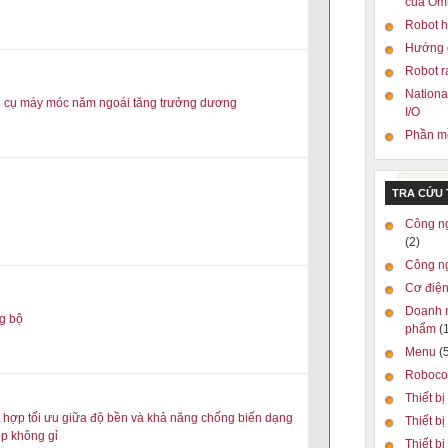
của Om
Robot h
Hướng d
Robot r
National
g cụ máy móc năm ngoái tăng trưởng dương
I/O
Phần mề
TRA CỨU
Công n
(2)
Công n
Cơ điện
Doanh 
g bộ
phẩm
(
Menu
(
Roboc
Thiết bị
 hợp tối ưu giữa độ bền và khả năng chống biến dạng
Thiết b
ép không gỉ
Thiết bị