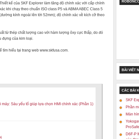
ROBONCO
Thiết kế của SKF Explorer làm tăng độ chính xác với cấp chính
xác khi chạy theo chuẩn ISO class P5 và ABMA ABEC Class 5
(đường kính ngoài lên tới 52mm); độ chính xác về kích cỡ theo
ất từ thép chất lượng cao với hàm lượng ôxy cực thấp, do đó
u đựng của kim loại.
hể tìm hiểu tại trang web www.skfusa.com.
BÀI VIẾT 
CÁC BÀI 
SKF Exp
 máy: Sáu yếu tố giúp lựa chọn HMI chính xác (Phần 1)
Phần m
Màn hìn
Yokogaw
ProSaf
D6F-P M
ời