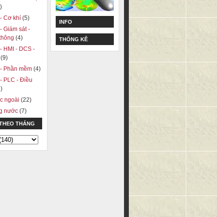
)
 - Cơ khí
(5)
INFO
 - Giám sát -
 thông
(4)
THỐNG KÊ
 - HMI - DCS -
A
(9)
ị - Phần mềm
(4)
 - PLC - Điều
)
c ngoài
(22)
ng nước
(7)
 THEO THÁNG