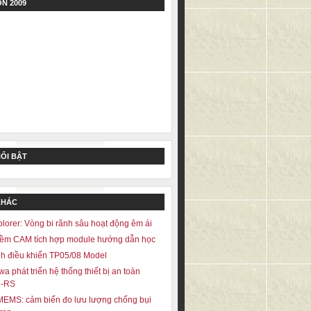
N 2009
NỔI BẬT
KHÁC
lorer: Vòng bi rãnh sâu hoạt động êm ái
ềm CAM tích hợp module hướng dẫn học
h điều khiển TP05/08 Model
a phát triển hệ thống thiết bị an toàn
e-RS
EMS: cảm biến đo lưu lượng chống bụi