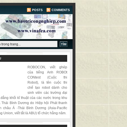
POSTS
COMMENTS
U
ROBOCON, viết ghép
của tiếng Anh ROBOt
CONtest (Cuộc thi
Robot), là tên cuộc thi
chế tạo robot dành cho
sinh viên các trường đại
 đẳng khối kĩ thuật của các nước trong khu
 Thái Bình Dương do Hiệp hội Phát thanh
h châu Á -Thái Bình Dương (Asia-Pacific
g Union, viết tắt là ABU) tổ chức hằng năm.