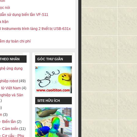
ron
ọc nói
ẫn sử dụng biến tần VF-S11
a trận
 Instruments trình làng 2 thiết bị USB-631x
m dự toán chi phí
 THEO NHÃN
GÓC THƯ GIÃN
ghệ ứng dụng
ghiệp robot
(49)
 tử Việt Nam
(4)
nghiệp và Sản
1)
SITE HỮU ÍCH
5)
on
(3)
 - Biến tần
(2)
ị - Cảm biến
(11)
 - Cơ cấu - Phụ