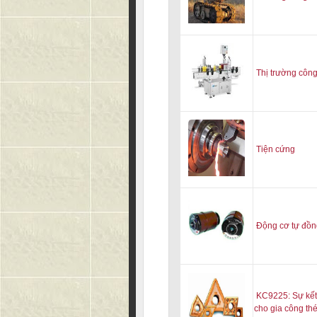
Thị trường côn
Tiện cứng
Động cơ tự đồn
KC9225: Sự kết
cho gia công th