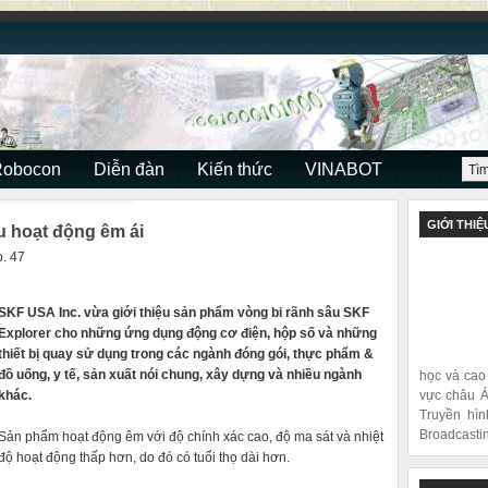
Robocon
Diễn đàn
Kiến thức
VINABOT
GIỚI THIỆ
u hoạt động êm ái
. 47
SKF USA Inc. vừa giới thiệu sản phẩm vòng bi rãnh sâu SKF
Explorer cho những ứng dụng động cơ điện, hộp số và những
thiết bị quay sử dụng trong các ngành đóng gói, thực phẩm &
đồ uống, y tế, sản xuất nói chung, xây dựng và nhiều ngành
học và cao
khác.
vực châu Á
Truyền hìn
Broadcastin
Sản phẩm hoạt động êm với độ chính xác cao, độ ma sát và nhiệt
độ hoạt động thấp hơn, do đó có tuổi thọ dài hơn.