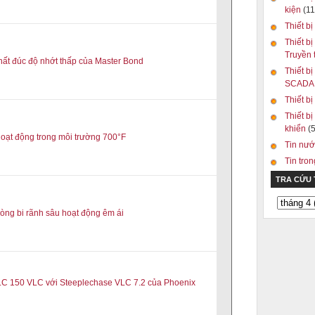
kiện
(11
Thiết bị
Thiết bị
Truyền
ất đúc độ nhớt thấp của Master Bond
Thiết bị
SCAD
Thiết b
Thiết bị
khiển
(5
 hoạt động trong môi trường 700°F
Tin nướ
Tin tro
TRA CỨU
òng bi rãnh sâu hoạt động êm ái
ILC 150 VLC với Steeplechase VLC 7.2 của Phoenix