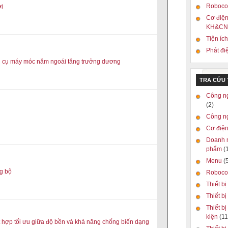
Robocon
ời
Cơ điện
KH&CN 
Tiện ích
Phát đi
g cụ máy móc năm ngoái tăng trưởng dương
TRA CỨU
Công n
(2)
Công n
Cơ điện
Doanh 
phẩm
(
Menu
(
g bộ
Roboc
Thiết bị
Thiết b
Thiết bị
kiện
(11
 hợp tối ưu giữa độ bền và khả năng chống biến dạng