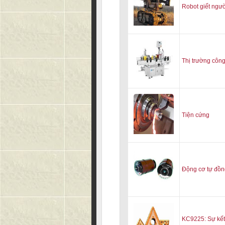
Robot giết ngư
Thị trường côn
Tiện cứng
Động cơ tự đồn
KC9225: Sự kết