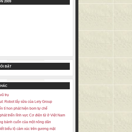
N 2009
NỔI BẬT
KHÁC
vũ trụ
ut: Robot lấy sữa của Lely Group
n tí hon phát hiện bom tự chế
phát triển lĩnh vực Cơ điện tử ở Việt Nam
ng bánh cuốn của một nông dân
iết biểu lộ cảm xúc trên gương mặt