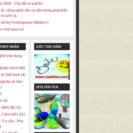
 2009 - Chủ đề và luật thi
 tử, công nghệ cần ưu tiên trong phát triển
ở nước ta
 bổ trợ Pro/Engineer Wildfire 4
ện nhờ mưa rơi
 THEO NHÃN
GÓC THƯ GIÃN
ghệ ứng dụng
ghiệp robot
(49)
 tử Việt Nam
(4)
nghiệp và Sản
1)
SITE HỮU ÍCH
5)
on
(3)
 - Biến tần
(2)
ị - Cảm biến
(11)
 - Cơ cấu - Phụ
)