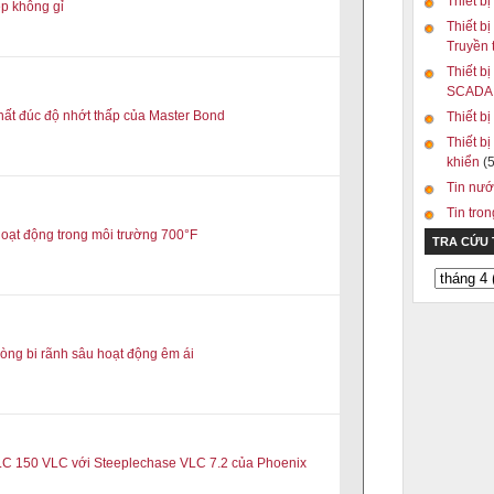
Thiết bị
ép không gỉ
Thiết bị
Truyền
Thiết bị
SCAD
ất đúc độ nhớt thấp của Master Bond
Thiết b
Thiết bị
khiển
(5
Tin nướ
Tin tro
 hoạt động trong môi trường 700°F
TRA CỨU
òng bi rãnh sâu hoạt động êm ái
ILC 150 VLC với Steeplechase VLC 7.2 của Phoenix