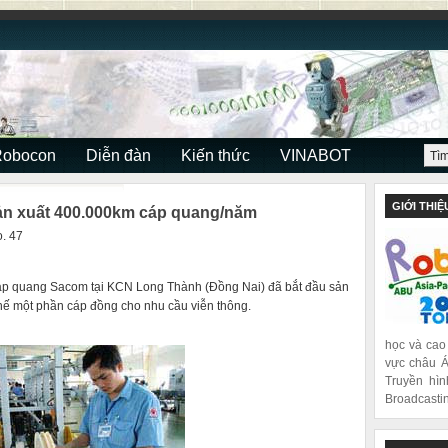
Robocon
Diễn đàn
Kiến thức
VINABOT
GIỚI THIỆ
ản xuất 400.000km cáp quang/năm
. 47
áp quang Sacom tại KCN Long Thành (Đồng Nai) đã bắt đầu sản
hế một phần cáp đồng cho nhu cầu viễn thông.
học và cao
vực châu Á
Truyền hìn
Broadcastin