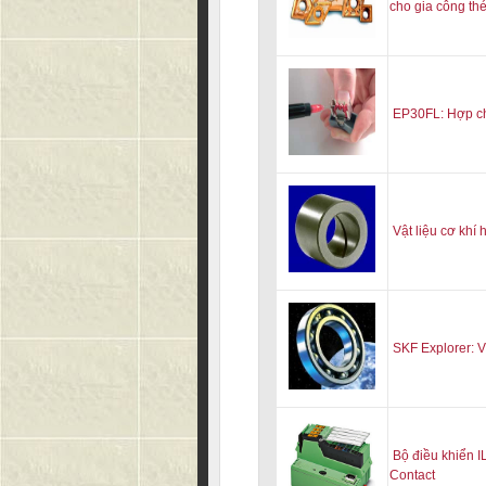
cho gia công th
EP30FL: Hợp ch
Vật liệu cơ khí
SKF Explorer: V
Bộ điều khiển 
Contact