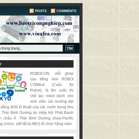
POSTS
COMMENTS
U
ROBOCON, viết ghép
của tiếng Anh ROBOt
CONtest (Cuộc thi
Robot), là tên cuộc thi
chế tạo robot dành cho
sinh viên các trường đại
 đẳng khối kĩ thuật của các nước trong khu
 Thái Bình Dương do Hiệp hội Phát thanh
h châu Á -Thái Bình Dương (Asia-Pacific
g Union, viết tắt là ABU) tổ chức hằng năm.