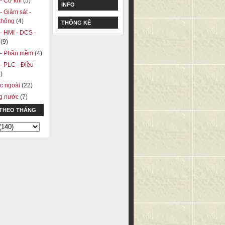
 - Cơ khí
(5)
INFO
 - Giám sát -
 thông
(4)
THỐNG KÊ
 - HMI - DCS -
A
(9)
ị - Phần mềm
(4)
 - PLC - Điều
)
c ngoài
(22)
ng nước
(7)
 THEO THÁNG