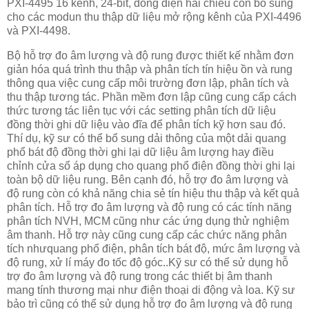
PXI-4495 16 kênh, 24-bit, dòng điện hai chiều còn bổ sung
cho các modun thu thập dữ liệu mở rộng kênh của PXI-4496
và PXI-4498.
Bộ hỗ trợ đo âm lượng và độ rung được thiết kế nhằm đơn
giản hóa quá trình thu thập và phân tích tín hiệu ồn và rung
thông qua việc cung cấp môi trường đơn lập, phân tích và
thu thập tương tác. Phần mềm đơn lập cũng cung cấp cách
thức tương tác liên tục với các setting phân tích dữ liệu
đồng thời ghi dữ liệu vào đĩa để phân tích kỹ hơn sau đó.
Thí dụ, kỹ sư có thể bổ sung dải thông của một dải quang
phổ bát độ đồng thời ghi lại dữ liệu âm lượng hay điều
chỉnh cửa sổ áp dụng cho quang phổ điện đồng thời ghi lại
toàn bộ dữ liệu rung. Bên cạnh đó, hỗ trợ đo âm lượng và
độ rung còn có khả năng chia sẻ tín hiệu thu thập và kết quả
phân tích.
Hỗ trợ đo âm lượng và độ rung có các tính năng
phân tích NVH, MCM cũng như các ứng dụng thử nghiệm
âm thanh. Hỗ trợ này cũng cung cấp các chức năng phân
tích nhưquang phổ điện, phân tích bát độ, mức âm lượng và
độ rung, xử lí máy đo tốc độ góc..Kỹ sư có thể sử dụng hỗ
trợ đo âm lượng và độ rung trong các thiết bị âm thanh
mang tính thương mại như điện thoại di động và loa. Kỹ sư
bảo trì cũng có thể sử dụng hỗ trợ đo âm lượng và độ rung