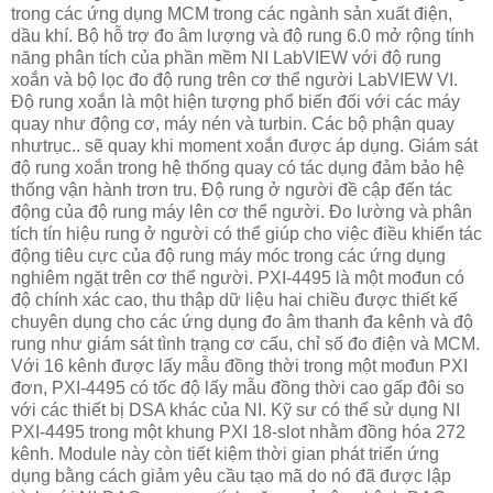
trong các ứng dụng MCM trong các ngành sản xuất điện,
dầu khí. Bộ hỗ trợ đo âm lượng và độ rung 6.0 mở rộng tính
năng phân tích của phần mềm NI LabVIEW với độ rung
xoắn và bộ lọc đo độ rung trên cơ thể người LabVIEW VI.
Độ rung xoắn là một hiện tượng phổ biến đối với các máy
quay như động cơ, máy nén và turbin. Các bộ phận quay
nhưtrục.. sẽ quay khi moment xoắn được áp dụng. Giám sát
độ rung xoắn trong hệ thống quay có tác dụng đảm bảo hệ
thống vận hành trơn tru. Độ rung ở người đề cập đến tác
động của độ rung máy lên cơ thể người. Đo lường và phân
tích tín hiệu rung ở người có thể giúp cho việc điều khiển tác
động tiêu cực của độ rung máy móc trong các ứng dụng
nghiêm ngặt trên cơ thể người. PXI-4495 là một mođun có
độ chính xác cao, thu thập dữ liệu hai chiều được thiết kế
chuyên dụng cho các ứng dụng đo âm thanh đa kênh và độ
rung như giám sát tình trạng cơ cấu, chỉ số đo điện và MCM.
Với 16 kênh được lấy mẫu đồng thời trong một mođun PXI
đơn, PXI-4495 có tốc độ lấy mẫu đồng thời cao gấp đôi so
với các thiết bị DSA khác của NI. Kỹ sư có thể sử dụng NI
PXI-4495 trong một khung PXI 18-slot nhằm đồng hóa 272
kênh. Module này còn tiết kiệm thời gian phát triển ứng
dụng bằng cách giảm yêu cầu tạo mã do nó đã được lập