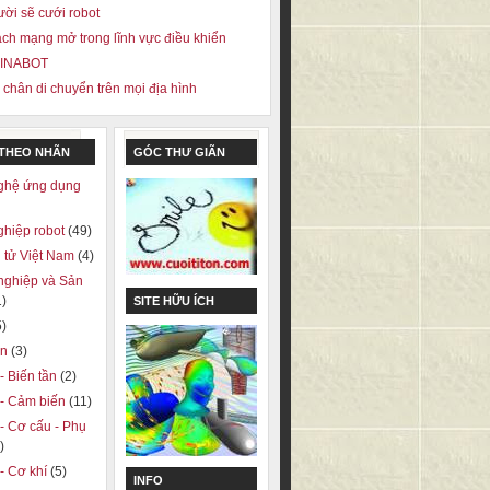
ời sẽ cưới robot
ch mạng mở trong lĩnh vực điều khiển
VINABOT
 chân di chuyển trên mọi địa hình
 THEO NHÃN
GÓC THƯ GIÃN
ghệ ứng dụng
ghiệp robot
(49)
 tử Việt Nam
(4)
nghiệp và Sản
1)
SITE HỮU ÍCH
5)
on
(3)
 - Biến tần
(2)
ị - Cảm biến
(11)
 - Cơ cấu - Phụ
)
 - Cơ khí
(5)
INFO