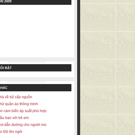
N 2009
NỔI BẬT
KHÁC
há về bộ cấp nguồn
hử quần áo thông minh
n cảm biến áp suất phù hợp
ầu bạn với trẻ em
bot dẫn đường cho người mù
n Độ lên ngôi