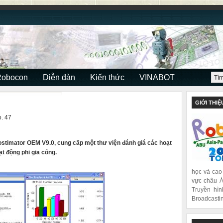
Robocon
Diễn đàn
Kiến thức
VINABOT
GIỚI THIỆ
. 47
stimator OEM V9.0, cung cấp một thư viện đánh giá các hoạt
ạt động phi gia công.
học và cao
vực châu Á
Truyền hìn
Broadcastin