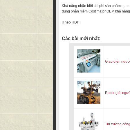
Khả năng nhận biết chi phí sản phẩm qua c
dụng phần mềm Costimator OEM khả năng th
[Theo HĐH]
Các bài mới nhất:
Giao diện người
Robot giết ngư
Thị trường côn