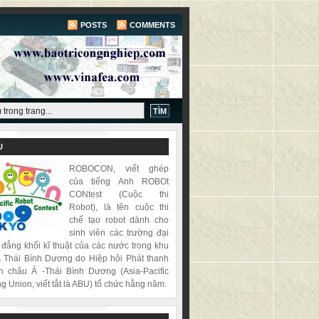
POSTS
COMMENTS
U
ROBOCON, viết ghép
của tiếng Anh ROBOt
CONtest (Cuộc thi
Robot), là tên cuộc thi
chế tạo robot dành cho
sinh viên các trường đại
 đẳng khối kĩ thuật của các nước trong khu
 Thái Bình Dương do Hiệp hội Phát thanh
h châu Á -Thái Bình Dương (Asia-Pacific
g Union, viết tắt là ABU) tổ chức hằng năm.