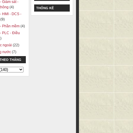
 - Giám sát -
 thông
(4)
THỐNG KÊ
 - HMI - DCS -
A
(9)
ị - Phần mềm
(4)
 - PLC - Điều
)
c ngoài
(22)
ng nước
(7)
 THEO THÁNG