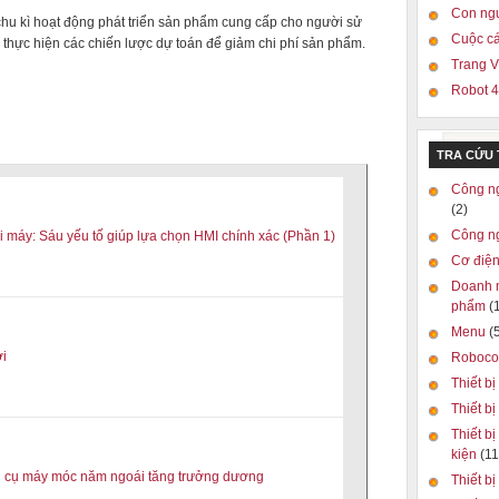
Con ngư
hu kì hoạt động phát triển sản phẩm cung cấp cho người sử
Cuộc cá
ực hiện các chiến lược dự toán để giảm chi phí sản phẩm.
Trang 
Robot 4
TRA CỨU
Công n
(2)
Công n
 máy: Sáu yếu tố giúp lựa chọn HMI chính xác (Phần 1)
Cơ điện
Doanh 
phẩm
(
Menu
(
ời
Roboc
Thiết bị
Thiết b
Thiết bị
kiện
(11
g cụ máy móc năm ngoái tăng trưởng dương
Thiết bị