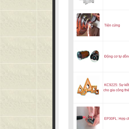
Tiện cứng
Động cơ tự đồn
KC9225: Sự kết
cho gia công th
EP30FL: Hợp ch