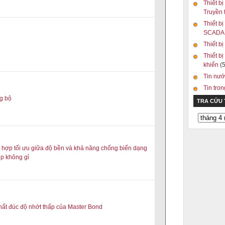
Thiết bị
Truyền
Thiết bị
SCAD
Thiết b
Thiết bị
khiển
(5
Tin nướ
Tin tro
g bộ
TRA CỨU
 hợp tối ưu giữa độ bền và khả năng chống biến dạng
ép không gỉ
ất đúc độ nhớt thấp của Master Bond