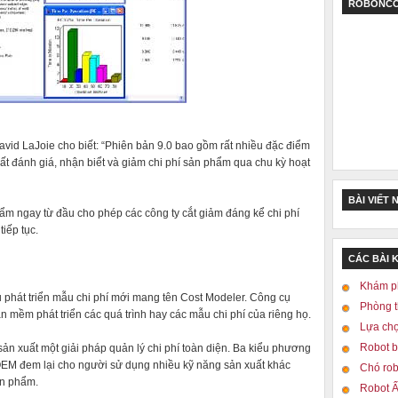
ROBONCO
avid LaJoie cho biết: “Phiên bản 9.0 bao gồm rất nhiều đặc điểm
uất đánh giá, nhận biểt và giảm chi phí sản phẩm qua chu kỳ hoạt
BÀI VIẾT 
hẩm ngay từ đầu cho phép các công ty cắt giảm đáng kể chi phí
iếp tục.
CÁC BÀI 
Khám p
phát triển mẫu chi phí mới mang tên Cost Modeler. Công cụ
Phòng t
mềm phát triển các quá trình hay các mẫu chi phí của riêng họ.
Lựa chọ
Robot b
ản xuất một giải pháp quản lý chi phí toàn diện. Ba kiểu phương
EM đem lại cho người sử dụng nhiều kỹ năng sản xuất khác
Chó ro
ản phẩm.
Robot Ấ